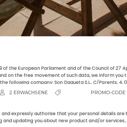
 of the European Parliament and of the Council of 27 Ap
and on the free movement of such data, we inform you th
 the following company: Son Dagueta S.L., C/Parents, 4, 0
2 ERWACHSENE
ic period of time only, depending on the purpose of the
nd expressly authorise that your personal details are 
ing and updating you about new product and/or services,