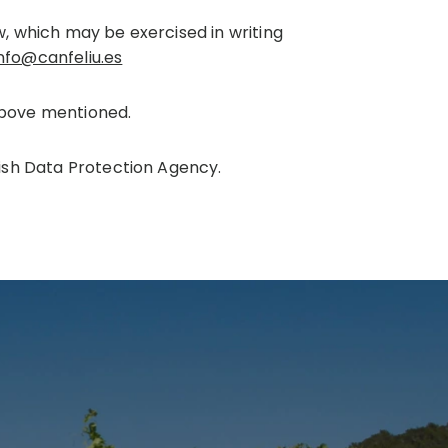
w, which may be exercised in writing
nfo@canfeliu.es
 above mentioned.
nish Data Protection Agency.