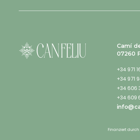
Camí de
07260 P
+34 971 1
+34 971 9
+34 606 
+34 609 6
info@ca
Finanziert durch