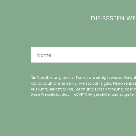
DIE BESTEN W
Die Verarbeitung dieses Formulars erfolgt zwecks Verw
Kontaktaufnahme sein Einverständnis gibt. Personenbezo
Auskunft, Berichtigung, Löschung, Einschränkung oder W
reCAPTCHA
Diese Website ist durch reCAPTCHA geschützt und es gelten
*
Política de Privacidad
*