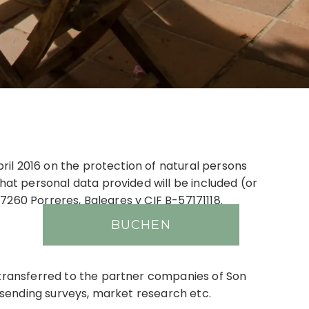
ril 2016 on the protection of natural persons
at personal data provided will be included (or
7260 Porreres, Baleares y CIF B-57171118.
BUCHEN
 data processing.
transferred to the partner companies of Son
 sending surveys, market research etc.