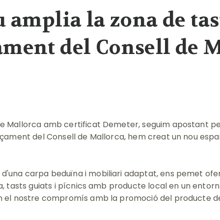
u amplia la zona de tas
ment del Consell de 
de Mallorca amb certificat Demeter, seguim apostant per
ançament del Consell de Mallorca, hem creat un nou espai 
d'una carpa beduïna i mobiliari adaptat, ens pemet ofer
a, tasts guiats i pícnics amb producte local en un entorn
m el nostre compromís amb la promoció del producte de M