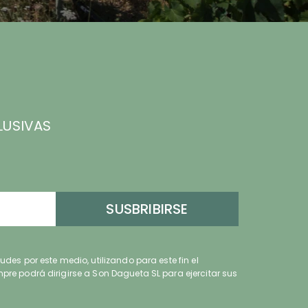
LUSIVAS
SUSBRIBIRSE
des por este medio, utilizando para este fin el
pre podrá dirigirse a Son Dagueta SL para ejercitar sus