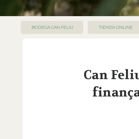
BODEGA CAN FELIU
TIENDA ONLINE
Can Feli
finança